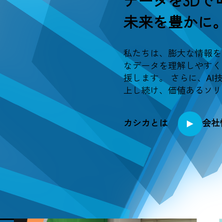
データを3Dで
未来を豊かに
私たちは、膨大な情報を
なデータを理解しやすく
援します。 さらに、AI
上し続け、価値あるソリ
カシカとは
会社