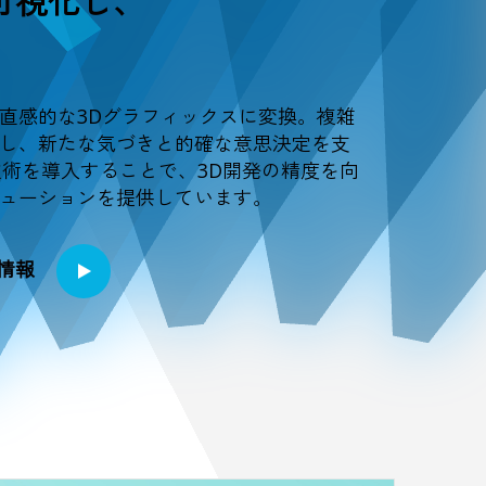
可視化し、
。
直感的な3Dグラフィックスに変換。複雑
し、新たな気づきと的確な意思決定を支
技術を導入することで、3D開発の精度を向
ューションを提供しています。
情報