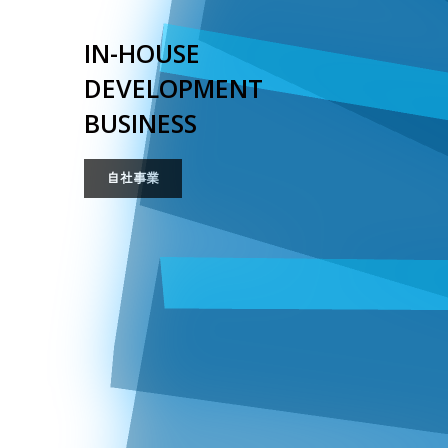
IN-HOUSE
DEVELOPMENT
BUSINESS
自社事業